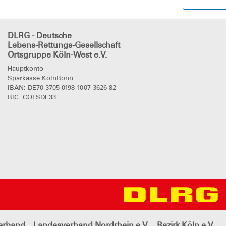
DLRG - Deutsche
Lebens-Rettungs-Gesellschaft
Ortsgruppe Köln-West e.V.
Hauptkonto
Sparkasse KölnBonn
IBAN: DE70 3705 0198 1007 3626 82
BIC: COLSDE33
erband
Landesverband Nordrhein e.V.
Bezirk Köln e.V.